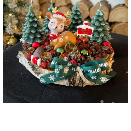
❆
❅
❆
❆
❆
❆
❅
❅
❄
❅
❄
❅
❆
❄
❆
❄
❆
❆
❆
❅
❅
❄
❅
❅
❆
❆
❅