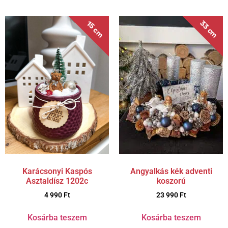
33 cm
15 cm
Karácsonyi Kaspós
Angyalkás kék adventi
Asztaldísz 1202c
koszorú
4 990
Ft
23 990
Ft
Kosárba teszem
Kosárba teszem