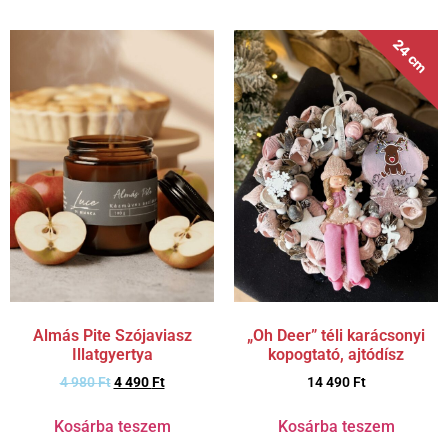
24 cm
Almás Pite Szójaviasz
„Oh Deer” téli karácsonyi
Illatgyertya
kopogtató, ajtódísz
4 980
Ft
4 490
Ft
14 490
Ft
Kosárba teszem
Kosárba teszem