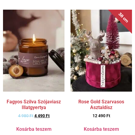
38 cm
Fagyos Szilva Szójaviasz
Rose Gold Szarvasos
Illatgyertya
Asztaldísz
4 980
Ft
4 490
Ft
12 490
Ft
Kosárba teszem
Kosárba teszem