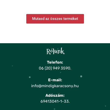
Mutasd az összes terméket
Rólunk
Telefon:
06 (20) 949 3590
.
E-mail:
info@mindigkaracsony.hu
Adószám:
69413041-1-33.