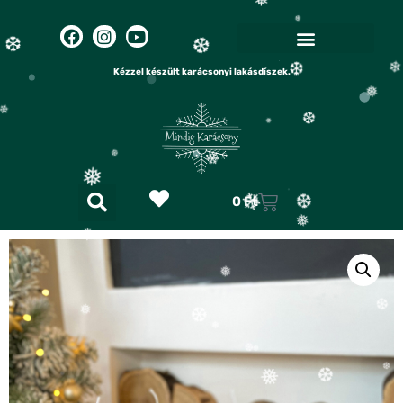
❅
❄
❅
❄
❆
Kézzel készült karácsonyi lakásdíszek.
❅
❆
❅
❆
❅
❆
❅
0
Ft
❄
❆
❆
❆
❄
❆
❆
❅
❅
❄
❅
❅
❅
❆