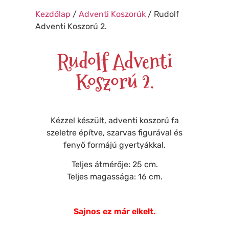
❆
Kezdőlap
/
Adventi Koszorúk
/ Rudolf
Adventi Koszorú 2.
❄
❆
Rudolf Adventi
❅
❅
❅
Koszorú 2.
Kézzel készült, adventi koszorú fa
❄
❆
szeletre építve, szarvas figurával és
❆
fenyő formájú gyertyákkal.
Teljes átmérője: 25 cm.
Teljes magassága: 16 cm.
Sajnos ez már elkelt.