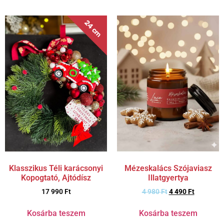
24 cm
Klasszikus Téli karácsonyi
Mézeskalács Szójaviasz
Kopogtató, Ajtódísz
Illatgyertya
17 990
Ft
4 980
Ft
4 490
Ft
Kosárba teszem
Kosárba teszem