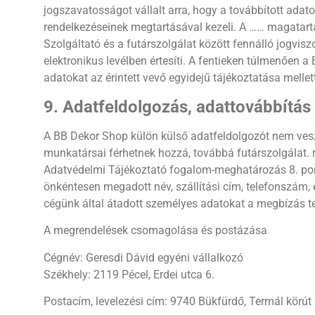
jogszavatosságot vállalt arra, hogy a továbbított adato
rendelkezéseinek megtartásával kezeli. A …… magatart
Szolgáltató és a futárszolgálat között fennálló jogvis
elektronikus levélben értesíti. A fentieken túlmenően a
adatokat az érintett vevő egyidejű tájékoztatása mellet
9. Adatfeldolgozás, adattovábbítás
A BB Dekor Shop külön külső adatfeldolgozót nem vesz
munkatársai férhetnek hozzá, továbbá futárszolgálat. r
Adatvédelmi Tájékoztató fogalom-meghatározás 8. pontja
önkéntesen megadott név, szállítási cím, telefonszám, e
cégünk által átadott személyes adatokat a megbízás te
A megrendelések csomagolása és postázása
Cégnév: Geresdi Dávid egyéni vállalkozó
Székhely: 2119 Pécel, Erdei utca 6.
Postacím, levelezési cím: 9740 Bükfürdő, Termál körút 