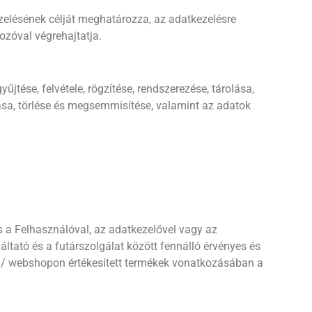
ezelésének célját meghatározza, az adatkezelésre
ozóval végrehajtatja.
jtése, felvétele, rögzítése, rendszerezése, tárolása,
sa, törlése és megsemmisítése, valamint az adatok
s a Felhasználóval, az adatkezelővel vagy az
tató és a futárszolgálat között fennálló érvényes és
hu/ webshopon értékesített termékek vonatkozásában a