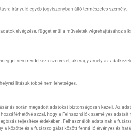
tásra irányuló egyéb jogviszonyban álló természetes személy.
adatok elvégzése, függetlenül a műveletek végrehajtásához alk
élyiséggel nem rendelkező szervezet, aki vagy amely az adatkez
helyreállításuk többé nem lehetséges.
 vásárlás során megadott adatokat biztonságosan kezeli. Az ada
i hozzáférhetővé azzal, hogy a Felhasználók személyes adatait r
gbízás teljesítése érdekében. Felhasználók adatainak a futársz
gy a közötte és a futárszolgálat között fennálló érvényes és hat