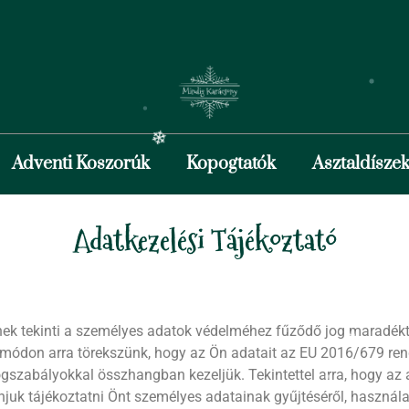
❆
Adventi Koszorúk
Kopogtatók
Asztaldísze
Adatkezelési Tájékoztató
❄
k tekinti a személyes adatok védelméhez fűződő jog maradékta
 módon arra törekszünk, hogy az Ön adatait az EU 2016/679 rend
jogszabályokkal összhangban kezeljük. Tekintettel arra, hogy az 
juk tájékoztatni Önt személyes adatainak gyűjtéséről, használa