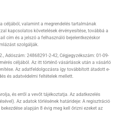
 céljából, valamint a megrendelés tartalmának
zal kapcsolatos követelések érvényesítése, továbbá a
-mail cím és a jelszó a felhasználó bejelentkezéskor
mlázást szolgálják.
-72., Adószám: 24868291-2-42, Cégjegyzékszám: 01-09-
rés céljából. Az itt történő vásárlások után a vásárló
nítése. Az adatfeldolgozásra így továbbított átadott e-
és és adatvédelmi feltételek mellett.
ja, és erről a vevőt tájékoztatja. Az adatkezelés
sével). Az adatok törlésének határideje: A regisztráció
) bekezdése alapján 8 évig meg kell őrizni ezeket az