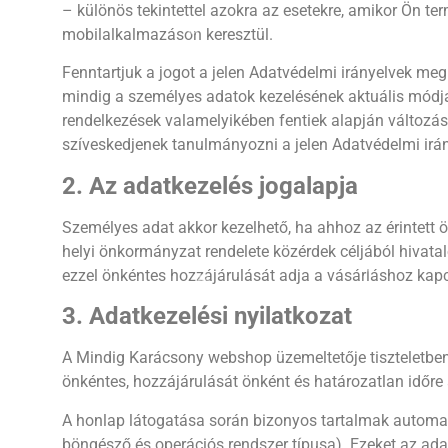
– különös tekintettel azokra az esetekre, amikor Ön 
❄
mobilalkalmazáson keresztül.
Fenntartjuk a jogot a jelen Adatvédelmi irányelvek meg
mindig a személyes adatok kezelésének aktuális módját
rendelkezések valamelyikében fentiek alapján változás 
szíveskedjenek tanulmányozni a jelen Adatvédelmi irán
❆
2. Az adatkezelés jogalapja
❅
Személyes adat akkor kezelhető, ha ahhoz az érintett
helyi önkormányzat rendelete közérdek céljából hivatalo
❄
ezzel önkéntes hozzájárulását adja a vásárláshoz kap
❅
3. Adatkezelési nyilatkozat
❄
A Mindig Karácsony webshop üzemeltetője tiszteletben 
önkéntes, hozzájárulását önként és határozatlan időre
❅
A honlap látogatása során bizonyos tartalmak automati
❄
böngésző és operációs rendszer típusa). Ezeket az adat