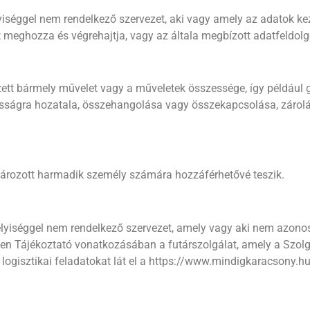
élyiséggel nem rendelkező szervezet, aki vagy amely az adatok k
t meghozza és végrehajtja, vagy az általa megbízott adatfeldolg
tt bármely művelet vagy a műveletek összessége, így például gyű
osságra hozatala, összehangolása vagy összekapcsolása, zárolá
ározott harmadik személy számára hozzáférhetővé teszik.
mélyiséggel nem rendelkező szervezet, amely vagy aki nem azono
n Tájékoztató vonatkozásában a futárszolgálat, amely a Szolgál
 logisztikai feladatokat lát el a https://www.mindigkaracsony.