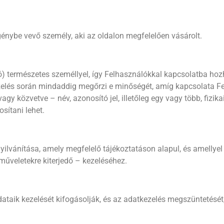
igénybe vevő személy, aki az oldalon megfelelően vásárolt.
) természetes személlyel, így Felhasználókkal kapcsolatba hozh
elés során mindaddig megőrzi e minőségét, amíg kapcsolata Fel
y közvetve – név, azonosító jel, illetőleg egy vagy több, fizikai,
sítani lehet.
lvánítása, amely megfelelő tájékoztatáson alapul, és amellyel 
űveletekre kiterjedő – kezeléséhez.
aik kezelését kifogásolják, és az adatkezelés megszüntetését, il