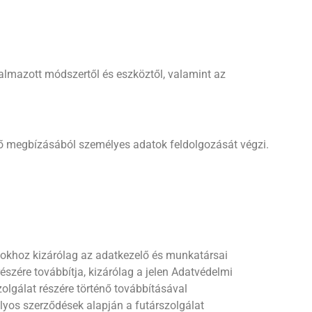
almazott módszertől és eszköztől, valamint az
elő megbízásából személyes adatok feldolgozását végzi.
tokhoz kizárólag az adatkezelő és munkatársai
észére továbbítja, kizárólag a jelen Adatvédelmi
olgálat részére történő továbbításával
ályos szerződések alapján a futárszolgálat