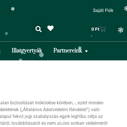
Saját Fiók
❄
❄
0
Ft
k
Illatgyertyák
Partnereink
❅
❄
❆
lan biztosítását működése körében, -, ezért minden
❄
❆
eletének („Általános Adatvédelmi Rendelet”) való
❆
❆
alapul fekvő jogi szabályozás egyik legfőbb célja az
❅
táról, továbbításáról és nem utolsó sorban védelméről