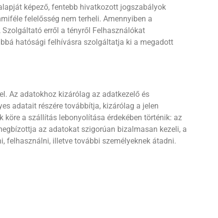
ó alapját képező, fentebb hivatkozott jogszabályok
miféle felelősség nem terheli. Amennyiben a
 Szolgáltató erről a tényről Felhasználókat
ábbá hatósági felhívásra szolgáltatja ki a megadott
l. Az adatokhoz kizárólag az adatkezelő és
s adatait részére továbbítja, kizárólag a jelen
köre a szállítás lebonyolítása érdekében történik: az
e megbízottja az adatokat szigorúan bizalmasan kezeli, a
felhasználni, illetve további személyeknek átadni.