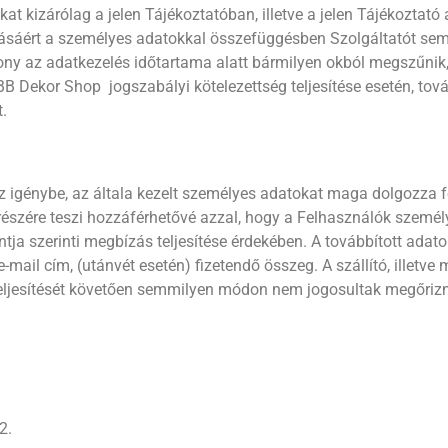
kat kizárólag a jelen Tájékoztatóban, illetve a jelen Tájékoztat
ásáért a személyes adatokkal összefüggésben Szolgáltatót sem
zony az adatkezelés időtartama alatt bármilyen okból megszűnik,
 BB Dekor Shop jogszabályi kötelezettség teljesítése esetén, tov
t.
 igénybe, az általa kezelt személyes adatokat maga dolgozza fe
észére teszi hozzáférhetővé azzal, hogy a Felhasználók személye
 szerinti megbízás teljesítése érdekében. A továbbított adatok 
-mail cím, (utánvét esetén) fizetendő összeg. A szállító, illetv
ljesítését követően semmilyen módon nem jogosultak megőrizni, 
2.