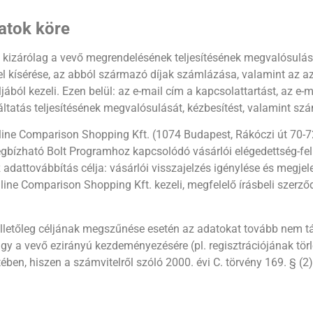
datok köre
kizárólag a vevő megrendelésének teljesítésének megvalósulása
l kísérése, az abból származó díjak számlázása, valamint az az
éljából kezeli. Ezen belül: az e-mail cím a kapcsolattartást, az e
áltatás teljesítésének megvalósulását, kézbesítést, valamint szá
nline Comparison Shopping Kft. (1074 Budapest, Rákóczi út 70
ízható Bolt Programhoz kapcsolódó vásárlói elégedettség-felmé
 adattovábbítás célja: vásárlói visszajelzés igénylése és megjele
ine Comparison Shopping Kft. kezeli, megfelelő írásbeli szerződ
etőleg céljának megszűnése esetén az adatokat tovább nem tárol
gy a vevő ezirányú kezdeményezésére (pl. regisztrációjának törlé
tében, hiszen a számvitelről szóló 2000. évi C. törvény 169. § (2