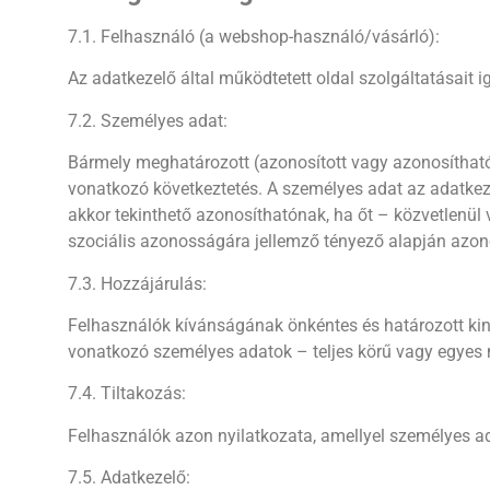
7.1. Felhasználó (a webshop-használó/vásárló):
Az adatkezelő által működtetett oldal szolgáltatásait 
7.2. Személyes adat:
Bármely meghatározott (azonosított vagy azonosítható
vonatkozó következtetés. A személyes adat az adatkez
akkor tekinthető azonosíthatónak, ha őt – közvetlenül vag
szociális azonosságára jellemző tényező alapján azono
7.3. Hozzájárulás:
Felhasználók kívánságának önkéntes és határozott kinyi
vonatkozó személyes adatok – teljes körű vagy egyes m
7.4. Tiltakozás:
Felhasználók azon nyilatkozata, amellyel személyes adat
7.5. Adatkezelő: