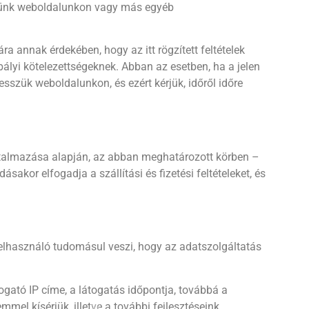
velünk weboldalunkon vagy más egyéb
a annak érdekében, hogy az itt rögzített feltételek
❆
ályi kötelezettségeknek. Abban az esetben, ha a jelen
❄
❆
sszük weboldalunkon, és ezért kérjük, időről időre
❅
hatalmazása alapján, az abban meghatározott körben –
❆
kor elfogadja a szállítási és fizetési feltételeket, és
❄
❆
felhasználó tudomásul veszi, hogy az adatszolgáltatás
❄
gató IP címe, a látogatás időpontja, továbbá a
mel kísérjük, illetve a további fejlesztéseink