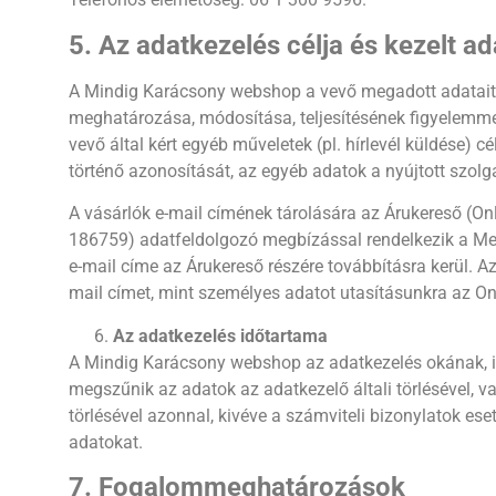
5. Az adatkezelés célja és kezelt a
A Mindig Karácsony webshop a vevő megadott adatait 
meghatározása, módosítása, teljesítésének figyelemme
vevő által kért egyéb műveletek (pl. hírlevél küldése) c
történő azonosítását, az egyéb adatok a nyújtott szolg
A vásárlók e-mail címének tárolására az Árukereső (O
186759) adatfeldolgozó megbízással rendelkezik a Megb
e-mail címe az Árukereső részére továbbításra kerül. Az
mail címet, mint személyes adatot utasításunkra az Onl
Az adatkezelés időtartama
A Mindig Karácsony webshop az adatkezelés okának, ill
megszűnik az adatok az adatkezelő általi törlésével, va
törlésével azonnal, kivéve a számviteli bizonylatok ese
adatokat.
7. Fogalommeghatározások