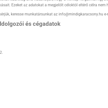
ait. Ezeket az adatokat a megjelölt céloktól eltérő célra nem h
❄
, kérjük, keresse munkatársunkat az info@mindigkaracsony.hu e-
❅
eldolgozói és cégadatok
2.
❄