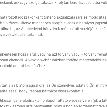
termékeink és/vagy szolgáltatásaink folytán kerül kapcsolatba 
❅
❆
❆
határozott időszakonként történő aktualizálására és módosításár
❅
 tükrözzék, illetve mindenben megfeleljenek a hatályos jogszab
❄
állna be, az Adatvédelmi irányelvek módosított verzióját közzéte
yelvek aktuális tartalmát.
 önkéntesen hozzájárul, vagy ha azt törvény vagy – törvény fel
❅
san elrendeli. A vevő a webáruházban történő megrendelés leadása
❄
csolódó adatai kezeléséhez.
❅
❅
tartja és biztonsággal őrzi az Ön személyes adatait. Ön, mint 
❅
 adta azzal, hogy írásban bármikor visszavonhatja.
❆
❄
❆
❄
❅
❅
❄
kusan generálódnak a honlapot futtató webszerveren (pl. a láto
okat kizárólag arra használjuk, hogy a honlap forgalmát figyelem