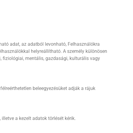
ató adat, az adatból levonható, Felhasználókra
használókkal helyreállítható. A személy különösen
 fiziológiai, mentális, gazdasági, kulturális vagy
félreérthetetlen beleegyezésüket adják a rájuk
letve a kezelt adatok törlését kérik.