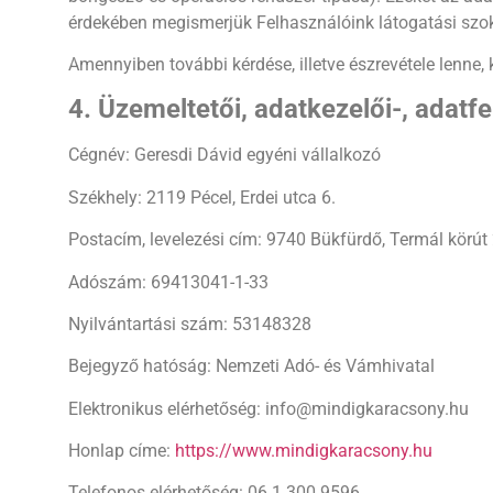
érdekében megismerjük Felhasználóink látogatási szokás
❄
Amennyiben további kérdése, illetve észrevétele lenne
❄
4. Üzemeltetői, adatkezelői-, adatf
Cégnév: Geresdi Dávid egyéni vállalkozó
❆
Székhely: 2119 Pécel, Erdei utca 6.
❄
Postacím, levelezési cím: 9740 Bükfürdő, Termál körút 
Adószám: 69413041-1-33
Nyilvántartási szám: 53148328
Bejegyző hatóság: Nemzeti Adó- és Vámhivatal
Elektronikus elérhetőség: info@mindigkaracsony.hu
Honlap címe:
https://www.mindigkaracsony.hu
Telefonos elérhetőség: 06 1 300 9596.