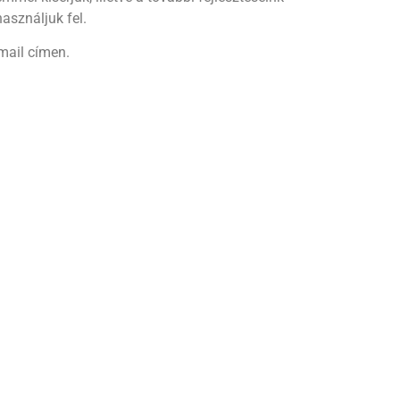
asználjuk fel.
mail címen.
❆
❅
❆