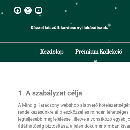
❅
❄
❅
❆
Kézzel készült karácsonyi lakásdíszek.
❅
❄
❅
❅
❄
❄
Kezdőlap
Prémium Kollekció
1. A szabályzat célja
❆
A Mindig Karácsony webshop alapvető kötelezettségéne
rendelkezésünkre álló eszközzel és minden lehetséges
legteljesebb megfeleléssel, illetve a vonatkozó egyéb 
❄
átláthatóság biztosítása, a jelen dokumentumban kíván