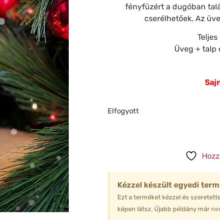
fényfüzért a dugóban ta
❅
cserélhetőek. Az üv
❅
Telje
Üveg + talp 
Sajn
❆
Elfogyott
❆
Hozz
❄
❅
❅
Kézzel készült egyedi term
❅
Ezt a terméket kézzel és szeretette
képen látsz. Újabb példány már nem