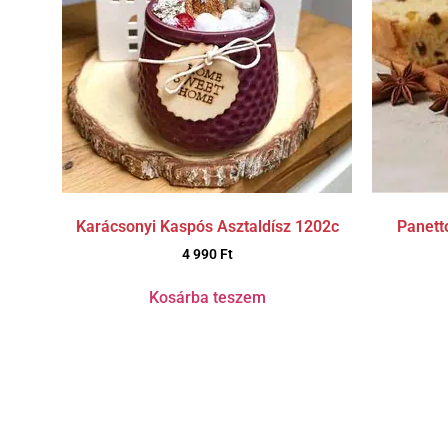
Karácsonyi Kaspós Asztaldísz 1202c
Panetto
4 990
Ft
Kosárba teszem