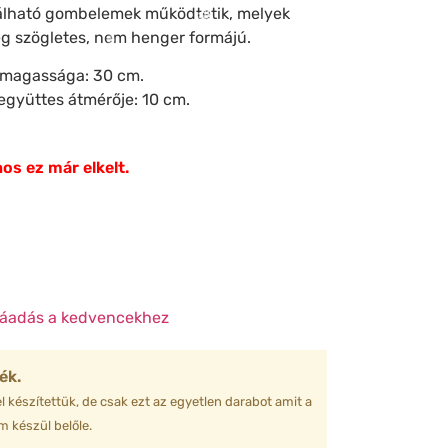
lálható gombelemek működtetik, melyek
eg szögletes, nem henger formájú.
s magassága: 30 cm.
együttes átmérője: 10 cm.
❆
os ez már elkelt.
❄
❆
❅
áadás a kedvencekhez
❅
ék.
l készítettük, de csak ezt az egyetlen darabot amit a
 készül belőle.