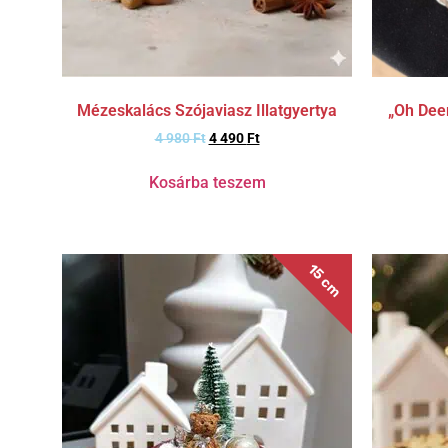
„Oh Deer
Mézeskalács Szójaviasz Illatgyertya
4 980
Ft
4 490
Ft
Kosárba teszem
15 cm