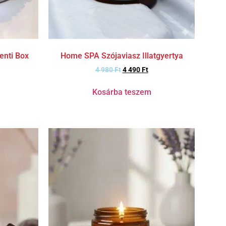
Home SPA Szójaviasz Illatgyertya
enti Box
4 980
Ft
4 490
Ft
Kosárba teszem