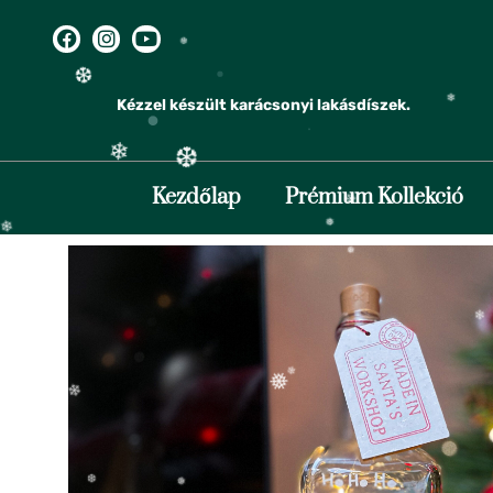
❅
❄
Kézzel készült karácsonyi lakásdíszek.
❄
❄
❆
Kezdőlap
Prémium Kollekció
❄
❆
❅
❅
❄
❄
❅
❄
❄