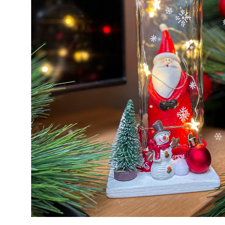
❆
❄
❄
❄
❆
❅
❅
❅
❄
❄
❆
❅
❄