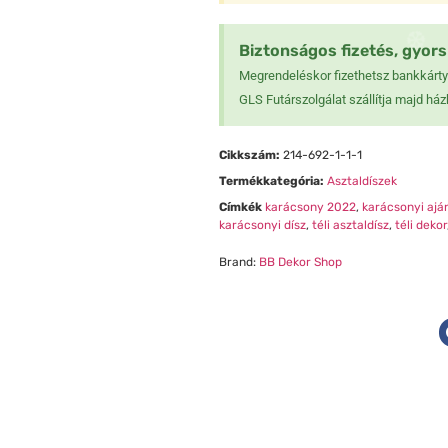
❅
Biztonságos fizetés, gyors 
❄
❅
Megrendeléskor fizethetsz bankkártyá
GLS Futárszolgálat szállítja majd ház
❅
❅
Cikkszám:
214-692-1-1-1
❅
❅
Termékkategória:
Asztaldíszek
Címkék
karácsony 2022
,
karácsonyi ajá
karácsonyi dísz
,
téli asztaldísz
,
téli dekor
Brand:
BB Dekor Shop