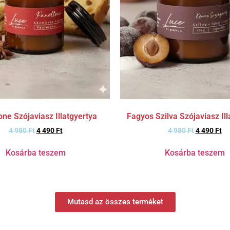
ne Szójaviasz Illatgyertya
Fagyos Szilva Szójaviasz Ill
4 980
Ft
4 490
Ft
4 980
Ft
4 490
Ft
Kosárba teszem
Kosárba teszem
Mutasd az összes terméket