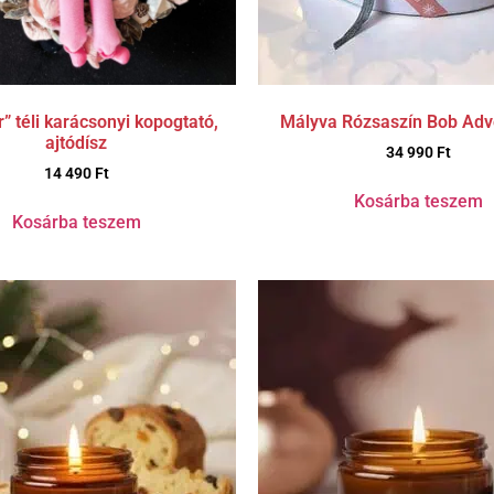
” téli karácsonyi kopogtató,
Mályva Rózsaszín Bob Adv
ajtódísz
34 990
Ft
14 490
Ft
Kosárba teszem
Kosárba teszem