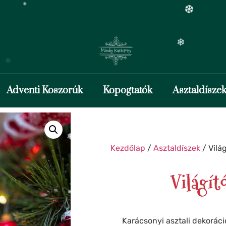
❄
❆
❅
❄
❄
Adventi Koszorúk
Kopogtatók
Asztaldísze
❆
Kezdőlap
/
Asztaldíszek
/ Vilá
❆
❄
Világít
❅
Karácsonyi asztali dekoráci
❅