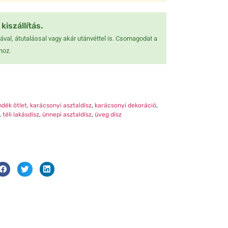
❆
kiszállítás.
val, átutalással vagy akár utánvéttel is. Csomagodat a
hoz.
ndék ötlet
,
karácsonyi asztaldísz
,
karácsonyi dekoráció
,
,
téli lakásdísz
,
ünnepi asztaldísz
,
üveg dísz