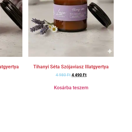
atgyertya
Tihanyi Séta Szójaviasz Illatgyertya
4 980
Ft
4 490
Ft
Kosárba teszem