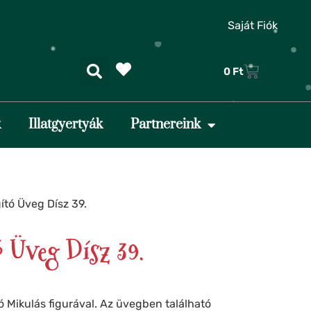
❅
Saját Fiók
0
Ft
❄
k
Illatgyertyák
Partnereink
❄
❄
❆
❄
gító Üveg Dísz 39.
ó Üveg Dísz 39.
ó Mikulás figurával. Az üvegben található
❄