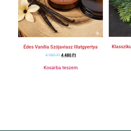
Klassziku
Édes Vanília Szójaviasz Illatgyertya
4 980
Ft
4 480
Ft
Kosárba teszem