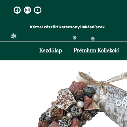
❆
Kézzel készült karácsonyi lakásdíszek.
❅
Kezdőlap
Prémium Kollekció
❆
❅
❄