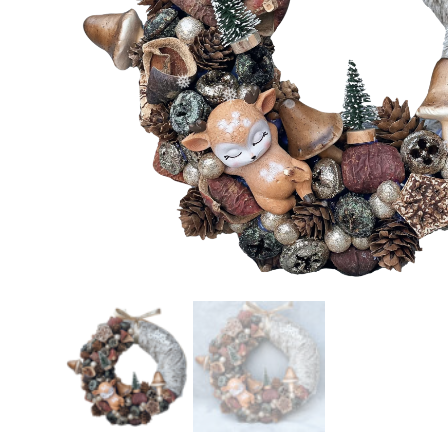
❄
❄
❅
❆
❅
❅
❆
❅
❅