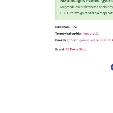
Biztonságos fizetés, gyors 
Megrendeléskor fizethetsz bankkártyá
GLS Futárszolgálat szállítja majd ház
Cikkszám:
036
❆
Termékkategória:
Kopogtatók
❆
Címkék
ajtódísz
,
gomba
,
kézzel készült
,
Brand:
BB Dekor Shop
❆
❄
❄