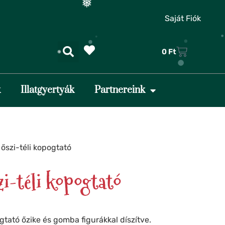
❆
Saját Fiók
❆
❄
0
Ft
❄
k
Illatgyertyák
Partnereink
❄
❄
❅
 őszi-téli kopogtató
❅
❆
i-téli kopogtató
❆
❄
gtató őzike és gomba figurákkal díszítve.