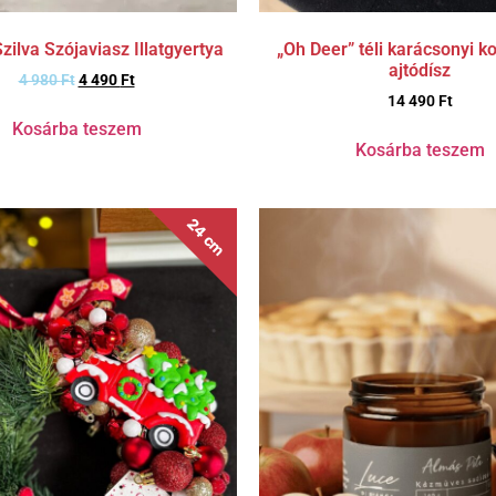
„Oh Deer” téli karácsonyi k
zilva Szójaviasz Illatgyertya
ajtódísz
4 980
Ft
4 490
Ft
14 490
Ft
Kosárba teszem
Kosárba teszem
24 cm