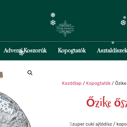
❄
❅
❅
❅
Adventi Koszorúk
Kopogtatók
Asztaldísze
❅
Kezdőlap
/
Kopogtatók
/ Őzike
❆
Őzike ősz
❅
❄
❄
❆
Szuper cuki ajtódísz / kopo