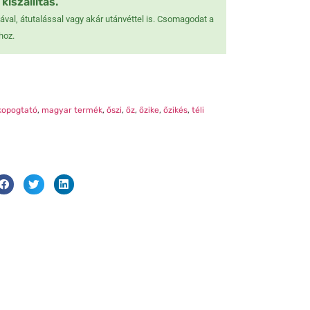
kiszállítás.
❅
val, átutalással vagy akár utánvéttel is. Csomagodat a
❅
hoz.
❆
❄
❅
❅
❄
kopogtató
,
magyar termék
,
őszi
,
őz
,
őzike
,
őzikés
,
téli
❅
❅
❆
❄