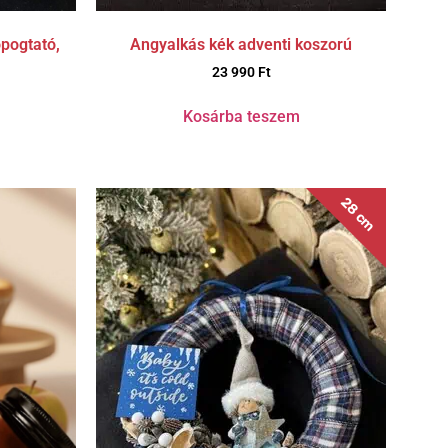
opogtató,
Angyalkás kék adventi koszorú
23 990
Ft
Kosárba teszem
28 cm