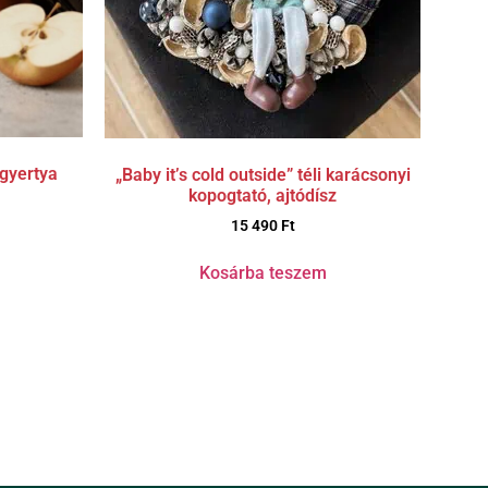
tgyertya
„Baby it’s cold outside” téli karácsonyi
kopogtató, ajtódísz
15 490
Ft
Kosárba teszem