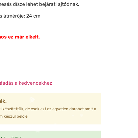
mesés dísze lehet bejárati ajtódnak.
❅
es átmérője: 24 cm
❆
❅
os ez már elkelt.
❄
❆
❆
❅
❆
❄
áadás a kedvencekhez
ék.
❄
❄
l készítettük, de csak ezt az egyetlen darabot amit a
 készül belőle.
❆
❅