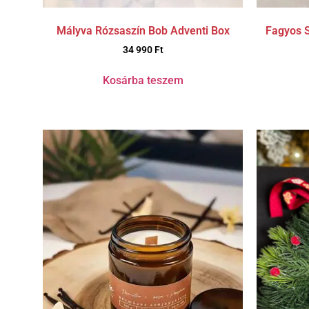
Mályva Rózsaszín Bob Adventi Box
Fagyos S
34 990
Ft
Kosárba teszem