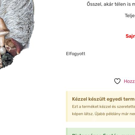
Ősszel, akár télen is 
❄
❅
Telj
❄
❆
Sajn
❄
Elfogyott
❄
❅
❄
❆
Hozz
Kézzel készült egyedi term
Ezt a terméket kézzel és szeretette
képen látsz. Újabb példány már nem