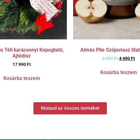
s Téli karácsonyi Kopogtató,
Almás Pite Szójaviasz Illa
Ajtódísz
4 980
Ft
4 490
Ft
17 990
Ft
Kosárba teszem
Kosárba teszem
Mutasd az összes terméket