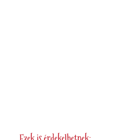
❆
❅
❆
Ezek is érdekelhetnek: