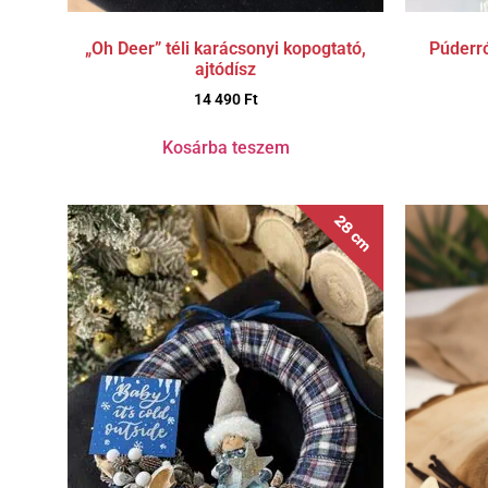
„Oh Deer” téli karácsonyi kopogtató,
Púderró
ajtódísz
14 490
Ft
Kosárba teszem
28 cm