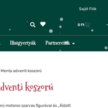
❄
❅
Saját Fiók
❄
0
Ft
❄
❆
❅
❄
k
Illatgyertyák
Partnereink
❆
❄
❆
❄
 Menta adventi koszorú
❆
❄
❅
dventi koszorú
❅
❆
rú motoros szarvas figurával és „Áldott