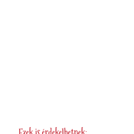
❆
❅
❄
Ezek is érdekelhetnek: