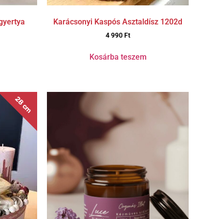
tgyertya
Karácsonyi Kaspós Asztaldísz 1202d
4 990
Ft
Kosárba teszem
28 cm