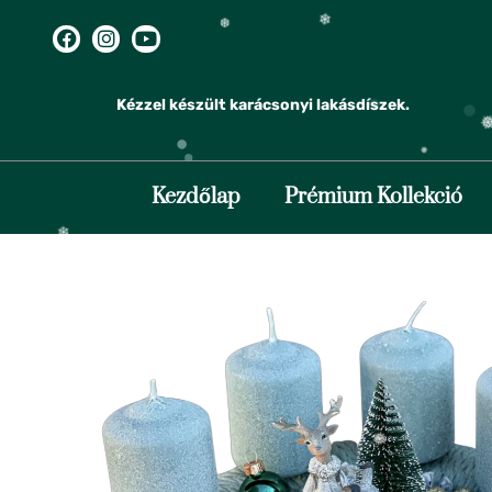
Kézzel készült karácsonyi lakásdíszek.
❆
❄
Kezdőlap
Prémium Kollekció
❄
❅
❅
❅
❄