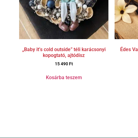
Édes Van
„Baby it’s cold outside” téli karácsonyi
kopogtató, ajtódísz
15 490
Ft
Kosárba teszem