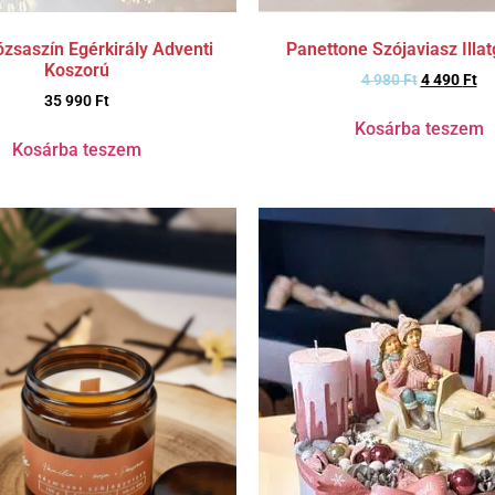
Panettone Szójaviasz Illa
zsaszín Egérkirály Adventi
Koszorú
4 980
Ft
4 490
Ft
35 990
Ft
Kosárba teszem
Kosárba teszem