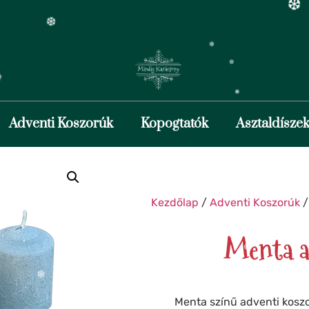
❅
❆
❄
❄
Adventi Koszorúk
Kopogtatók
Asztaldísze
❄
❆
❅
Kezdőlap
/
Adventi Koszorúk
/
❅
Menta a
❄
Menta színű adventi koszo