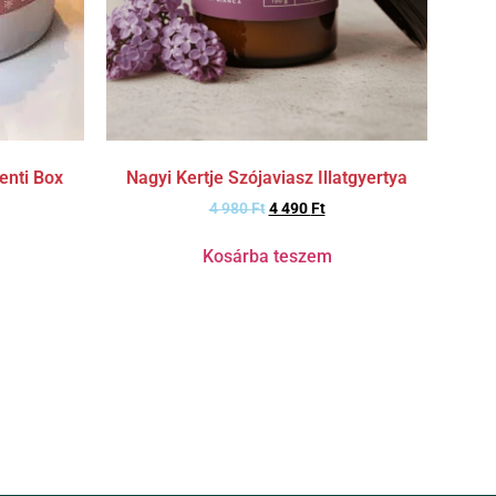
Nagyi Kertje Szójaviasz Illatgyertya
enti Box
4 980
Ft
4 490
Ft
Kosárba teszem