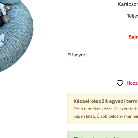
Karácsony
Telj
❅
❆
❆
❅
Sajn
❄
❄
Elfogyott
❅
❄
Hozz
Kézzel készült egyedi term
Ezt a terméket kézzel és szeretette
❄
képen látsz. Újabb példány már nem
❄