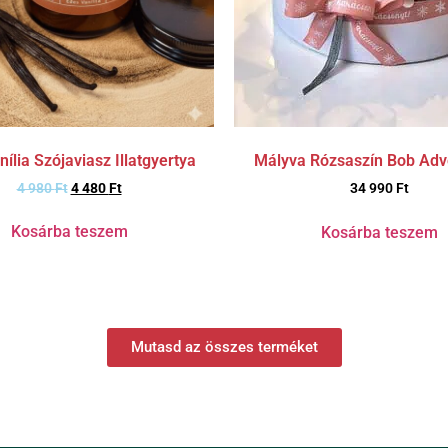
ília Szójaviasz Illatgyertya
Mályva Rózsaszín Bob Adv
4 980
Ft
4 480
Ft
34 990
Ft
Kosárba teszem
Kosárba teszem
Mutasd az összes terméket