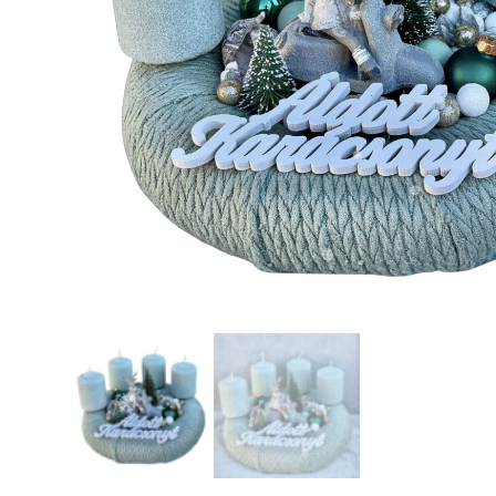
❄
❅
❄
❄
❅
❆
❆
❆