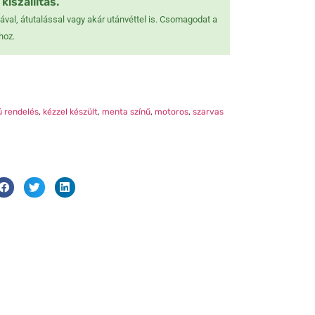
kiszállítás.
❄
val, átutalással vagy akár utánvéttel is. Csomagodat a
hoz.
❅
❅
ú rendelés
,
kézzel készült
,
menta színű
,
motoros
,
szarvas