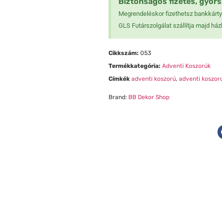
Biztonságos fizetés, gyors 
❅
Megrendeléskor fizethetsz bankkártyá
❄
❆
GLS Futárszolgálat szállítja majd ház
❆
Cikkszám:
053
Termékkategória:
Adventi Koszorúk
Címkék
adventi koszorú
,
adventi koszor
Brand:
BB Dekor Shop