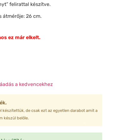
t” felirattal készítve.
es átmérője: 26 cm.
❆
❅
❄
os ez már elkelt.
❄
❅
❄
❄
áadás a kedvencekhez
❅
❆
❅
❄
ék.
❆
❅
l készítettük, de csak ezt az egyetlen darabot amit a
❅
❄
 készül belőle.