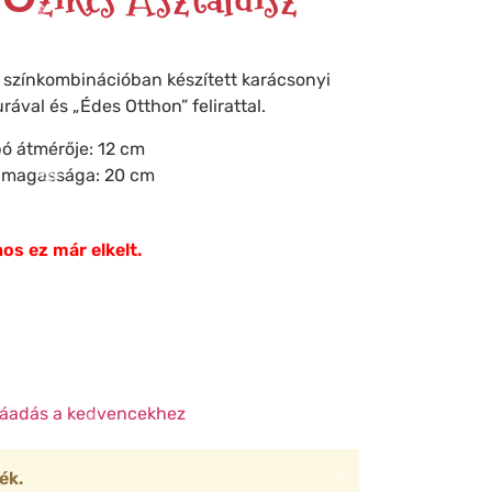
❅
❅
y színkombinációban készített karácsonyi
❅
❄
urával és „Édes Otthon” felirattal.
❄
ó átmérője: 12 cm
❅
s magassága: 20 cm
❄
❆
❄
❆
os ez már elkelt.
❅
❄
áadás a kedvencekhez
ék.