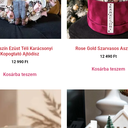
Rose Gold Szarvasos Aszt
zín Ezüst Téli Karácsonyi
Kopogtató Ajtódísz
12 490
Ft
12 990
Ft
Kosárba teszem
Kosárba teszem