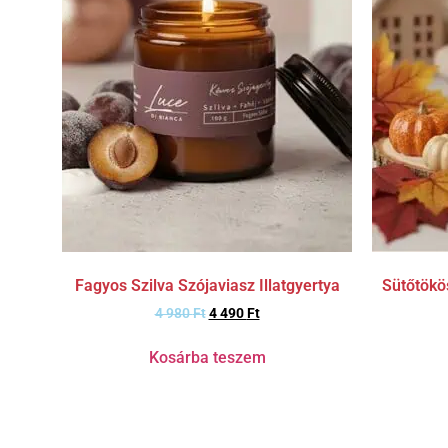
Fagyos Szilva Szójaviasz Illatgyertya
Sütőtökös
4 980
Ft
4 490
Ft
Kosárba teszem