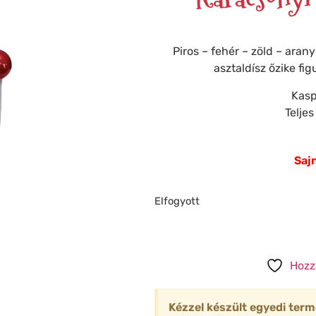
❆
Piros – fehér – zöld – aran
asztaldísz őzike fig
❅
❅
Kasp
❄
❄
❅
Telje
❆
❄
Sajn
❄
Elfogyott
❅
❆
❅
❆
Hozz
Kézzel készült egyedi term