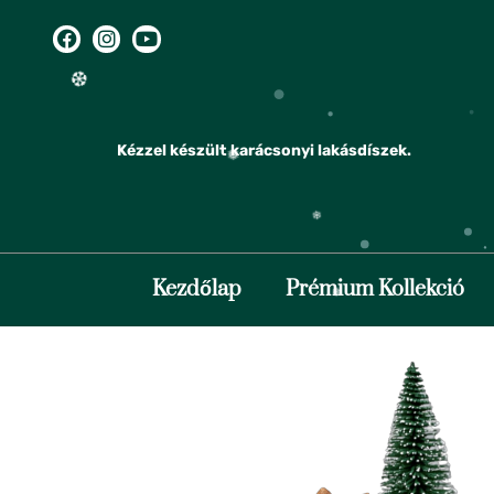
❅
Kézzel készült karácsonyi lakásdíszek.
❅
❄
Kezdőlap
Prémium Kollekció
❅
❄
❆
❅