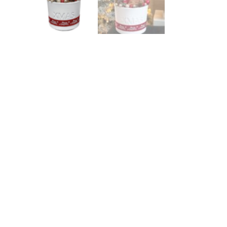
❆
❅
❅