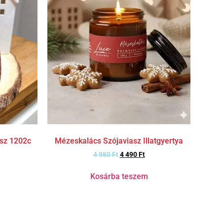
ísz 1202c
Mézeskalács Szójaviasz Illatgyertya
4 980
Ft
4 490
Ft
Kosárba teszem