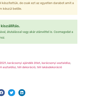
l készítettük, de csak ezt az egyetlen darabot amit a
❆
 készül belőle.
❅
❆
❆
kiszállítás.
❅
val, átutalással vagy akár utánvéttel is. Csomagodat a
hoz.
❅
❆
2021
,
karácsonyi ajándék ötlet
,
karácsonyi asztaldísz
,
éli asztaldísz
,
téli dekoráció
,
téli lakásdekoráció