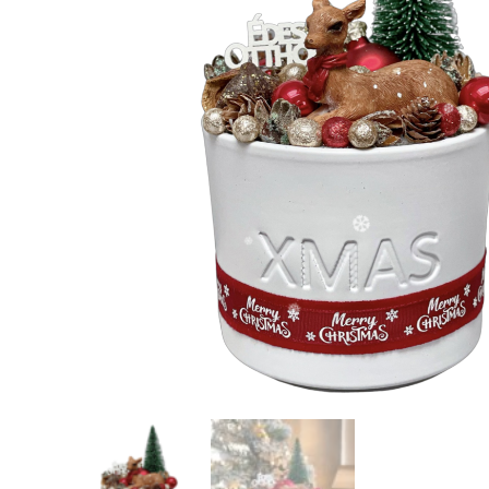
❄
❄
❄
❄
❄
❆
❄
❄
❄
❆