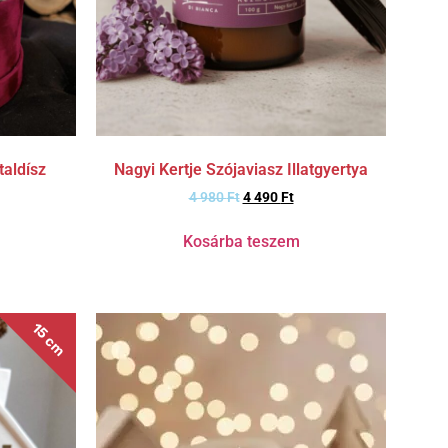
aldísz
Nagyi Kertje Szójaviasz Illatgyertya
4 980
Ft
4 490
Ft
Kosárba teszem
15 cm