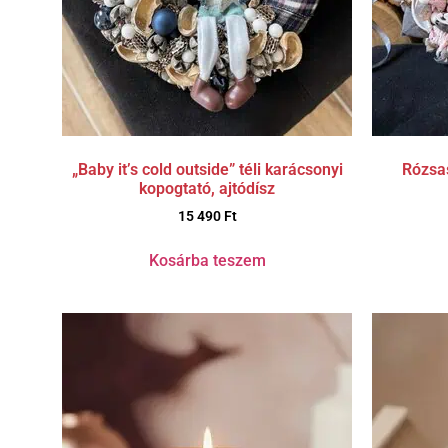
„Baby it’s cold outside” téli karácsonyi
Rózsas
kopogtató, ajtódísz
15 490
Ft
Kosárba teszem