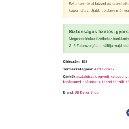
❅
Ezt a terméket kézzel és szeretette
❅
képen látsz. Újabb példány már nem
Biztonságos fizetés, gyors 
Megrendeléskor fizethetsz bankkártyá
GLS Futárszolgálat szállítja majd ház
Cikkszám:
108
❆
Termékkategória:
Asztaldíszek
❆
Címkék
asztaldíszek
,
egyedi
,
karácsony 
karácsonyi lakásdíszek
,
kézzel készült
,
t
Brand:
BB Dekor Shop