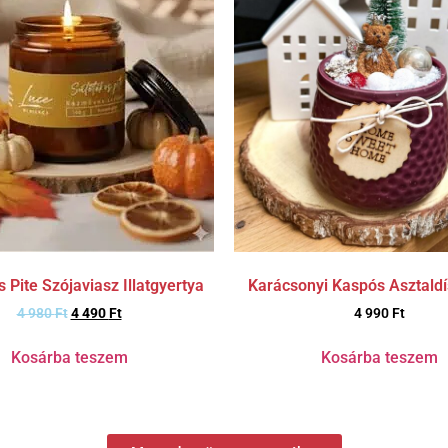
Karácsonyi Kaspós Asztald
 Pite Szójaviasz Illatgyertya
4 990
Ft
4 980
Ft
4 490
Ft
Kosárba teszem
Kosárba teszem