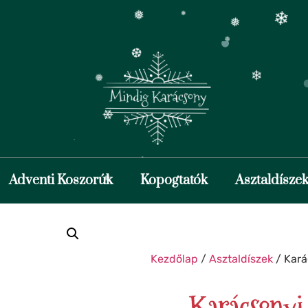
❆
❅
❅
❄
❅
❆
❄
❅
❅
Adventi Koszorúk
Kopogtatók
Asztaldísze
❆
❅
❄
❄
Kezdőlap
/
Asztaldíszek
/ Kará
❄
Karácsonyi
❅