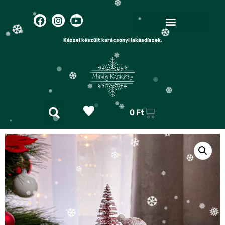
❅
❆
❅
❆
❅
❄
Kézzel készült karácsonyi lakásdíszek.
❆
❄
❆
❄
❄
❄
❅
❄
❆
0
Ft
❆
❆
❄
❆
❆
❆
❄
❄
❆
❆
❄