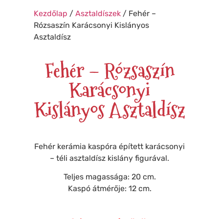
Kezdőlap
/
Asztaldíszek
/ Fehér –
❆
❅
Rózsaszín Karácsonyi Kislányos
❆
Asztaldísz
❆
❆
❆
❅
Fehér – Rózsaszín
❅
❅
❆
Karácsonyi
❄
❄
❆
❅
Kislányos Asztaldísz
❆
❆
❄
Fehér kerámia kaspóra épített karácsonyi
– téli asztaldísz kislány figurával.
Teljes magassága: 20 cm.
Kaspó átmérője: 12 cm.