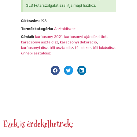
GLS Futárszolgálat szállítja majd házhoz.
Cikkszám:
198
Termékkategória:
Asztaldíszek
Címkék
karácsony 2021
,
karácsonyi ajándék ötlet
,
karácsonyi asztaldísz
,
karácsonyi dekoráció
,
karácsonyi dísz
,
téli asztaldísz
,
téli dekor
,
téli lakásdísz
,
ünnepi asztaldísz
Ezek is érdekelhetnek: