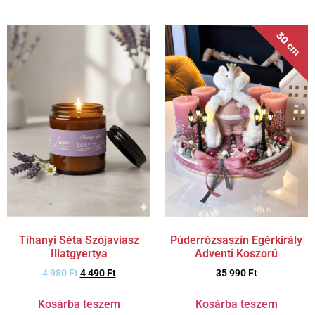
30 cm
Tihanyi Séta Szójaviasz
Púderrózsaszín Egérkirály
Illatgyertya
Adventi Koszorú
4 980
Ft
4 490
Ft
35 990
Ft
Kosárba teszem
Kosárba teszem