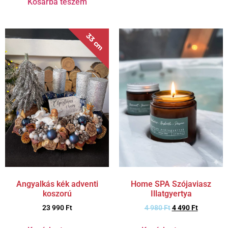
Kosárba teszem
33 cm
Angyalkás kék adventi
Home SPA Szójaviasz
koszorú
Illatgyertya
23 990
Ft
4 980
Ft
4 490
Ft