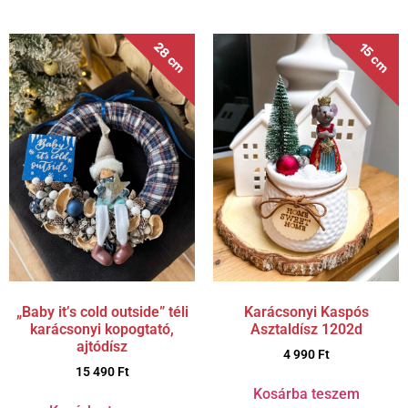
28 cm
15 cm
„Baby it’s cold outside” téli
Karácsonyi Kaspós
karácsonyi kopogtató,
Asztaldísz 1202d
ajtódísz
4 990
Ft
15 490
Ft
Kosárba teszem