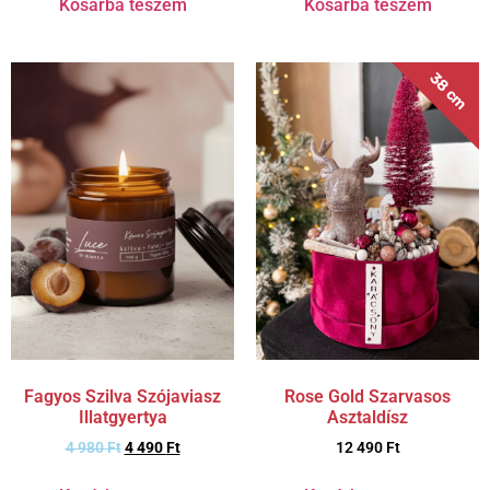
Kosárba teszem
Kosárba teszem
38 cm
Fagyos Szilva Szójaviasz
Rose Gold Szarvasos
Illatgyertya
Asztaldísz
4 980
Ft
4 490
Ft
12 490
Ft