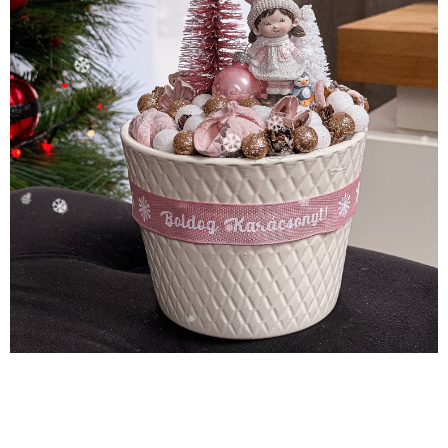
❆
❄
❆
❄
❆
❆
❅
❄
❅
❄
❅
❅
❆
❆
❅
❄
❅
❅
❆
❆
❄
❄
❅
❅
❅
❄
❅
❆
❆
❅