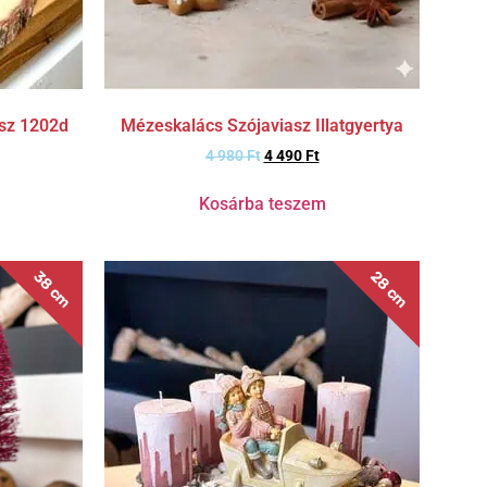
ísz 1202d
Mézeskalács Szójaviasz Illatgyertya
4 980
Ft
4 490
Ft
Kosárba teszem
38 cm
28 cm