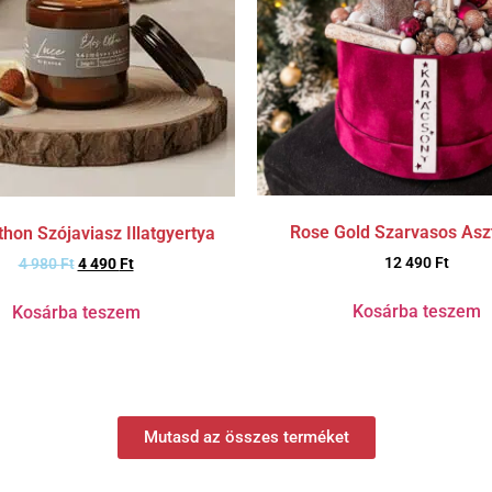
Rose Gold Szarvasos Aszt
thon Szójaviasz Illatgyertya
12 490
Ft
4 980
Ft
4 490
Ft
Kosárba teszem
Kosárba teszem
Mutasd az összes terméket