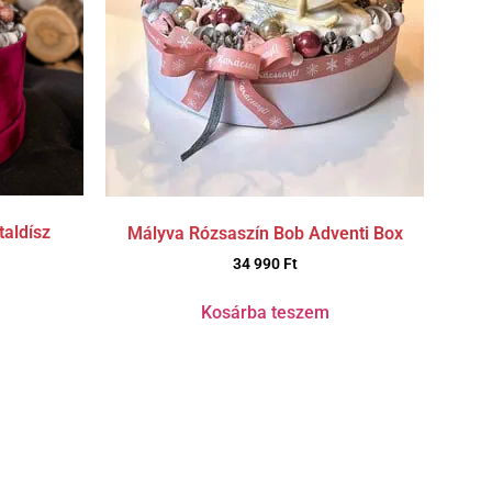
aldísz
Mályva Rózsaszín Bob Adventi Box
34 990
Ft
Kosárba teszem