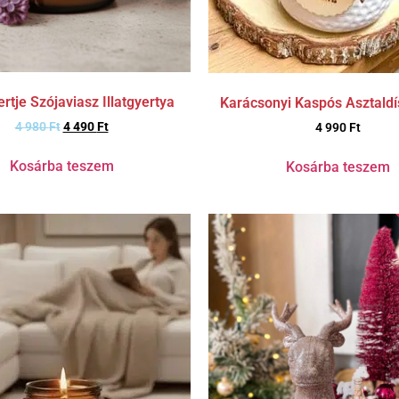
rtje Szójaviasz Illatgyertya
Karácsonyi Kaspós Asztald
4 980
Ft
4 490
Ft
4 990
Ft
Kosárba teszem
Kosárba teszem