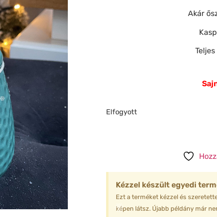
Akár ősz
❆
Kasp
❆
Telje
❄
Sajn
❆
❄
Elfogyott
❄
Hozz
❆
❆
Kézzel készült egyedi term
Ezt a terméket kézzel és szeretette
képen látsz. Újabb példány már nem