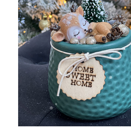
❅
❆
❅
❅
❆
❄
❄
❅
❆
❆