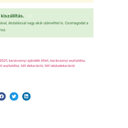
❄
❄
❆
kiszállítás.
❄
val, átutalással vagy akár utánvéttel is. Csomagodat a
❆
❆
❆
hoz.
❅
❄
❅
❄
2021
,
karácsonyi ajándék ötlet
,
karácsonyi asztaldísz
,
❄
❄
éli asztaldísz
,
téli dekoráció
,
téli lakásdekoráció
❅
❆