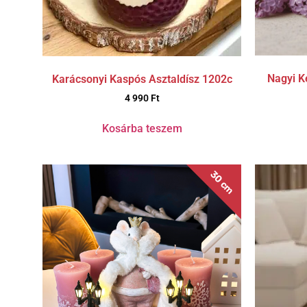
Nagyi Ke
Karácsonyi Kaspós Asztaldísz 1202c
4 990
Ft
Kosárba teszem
30 cm