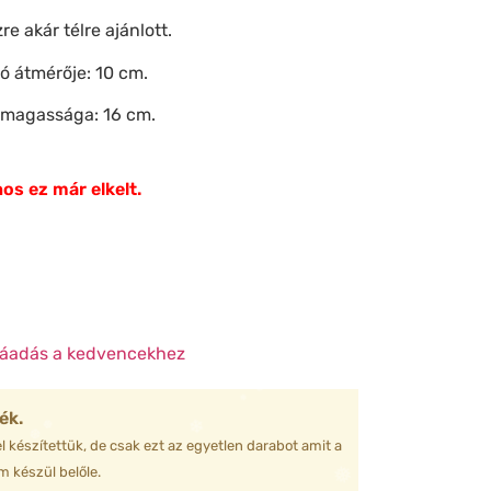
re akár télre ajánlott.
❄
❄
ó átmérője: 10 cm.
❄
s magassága: 16 cm.
❆
❆
os ez már elkelt.
❆
❅
áadás a kedvencekhez
❄
ék.
l készítettük, de csak ezt az egyetlen darabot amit a
❅
 készül belőle.