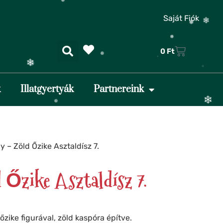
❅
Saját Fiók
0
Ft
❆
❄
k
Illatgyertyák
Partnereink
❅
❅
❆
❄
y – Zöld Őzike Asztaldísz 7.
❆
 Őzike Asztaldísz 7.
❄
❄
❆
❅
őzike figurával, zöld kaspóra építve.