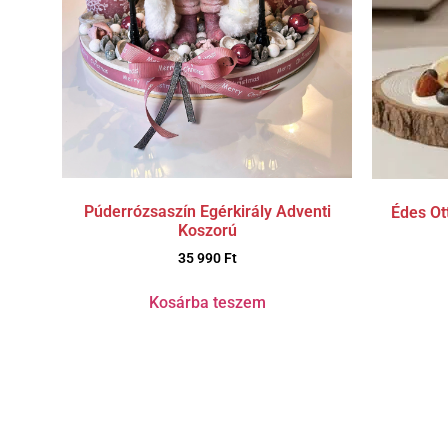
Púderrózsaszín Egérkirály Adventi
Édes Ot
Koszorú
35 990
Ft
Kosárba teszem