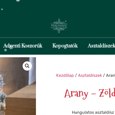
❄
❆
❅
❅
❆
❅
Adventi Koszorúk
Kopogtatók
Asztaldísze
❅
Kezdőlap
/
Asztaldíszek
/ Aran
❅
Arany – Zöld
❆
❄
Hangulatos asztaldísz 