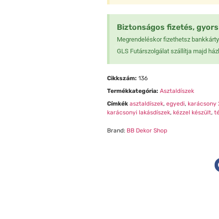
Biztonságos fizetés, gyors 
Megrendeléskor fizethetsz bankkártyá
GLS Futárszolgálat szállítja majd ház
❅
Cikkszám:
136
Termékkategória:
Asztaldíszek
❆
Címkék
asztaldíszek
,
egyedi
,
karácsony 
❆
karácsonyi lakásdíszek
,
kézzel készült
,
t
❄
Brand:
BB Dekor Shop